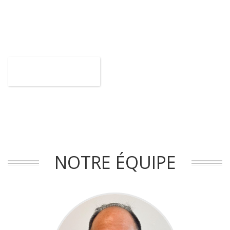
soins de santé, équilibre corporel, relaxation, méditation
819-478-4477
cliniqueparisdrummondville@gmail.com
FACEBOOK
NOTRE ÉQUIPE